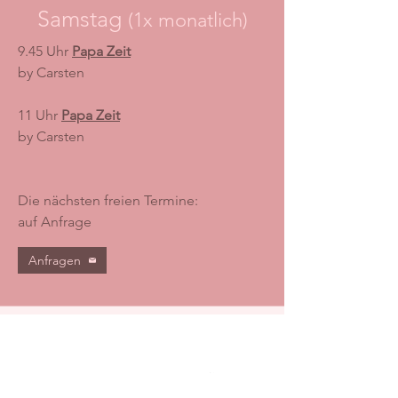
Samstag
(1x monatlich)
9.45 Uhr
Papa Zeit
by Carsten
11 Uhr
Papa Zeit
by Carsten
Die nächsten freien Termine:
auf Anfrage
Anfragen